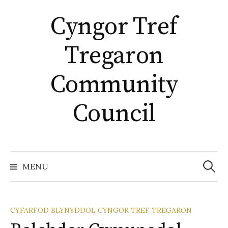
Skip
Cyngor Tref
to
content
Tregaron
Community
Council
Chwilio
am:
MENU
CYFARFOD BLYNYDDOL CYNGOR TREF TREGARON