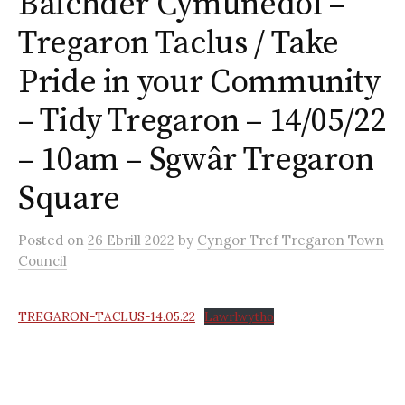
Balchder Cymunedol –
Tregaron Taclus / Take
Pride in your Community
– Tidy Tregaron – 14/05/22
– 10am – Sgwâr Tregaron
Square
Posted
on
26 Ebrill 2022
by
Cyngor Tref Tregaron Town
Council
TREGARON-TACLUS-14.05.22
Lawrlwytho
Post